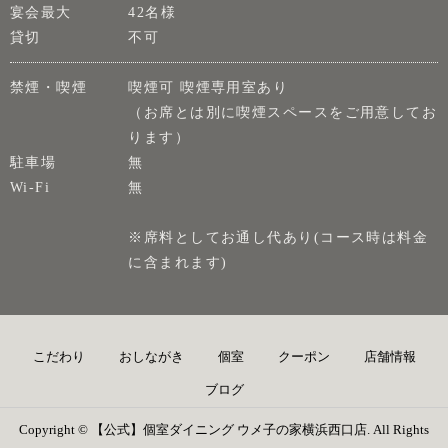
宴会最大
42名様
貸切
不可
禁煙・喫煙
喫煙可 喫煙専用室あり
（お席とは別に喫煙スペースをご用意してお
ります）
駐車場
無
Wi-Fi
無
※席料としてお通し代あり(コース時は料金
に含まれます)
こだわり
おしながき
個室
クーポン
店舗情報
ブログ
Copyright © 【公式】個室ダイニング ウメ子の家横浜西口店. All Rights