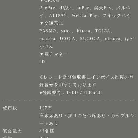
▼QR決済
PayPay、d払い、auPay、楽天Pay、メルペ
イ、ALIPAY、WeChat Pay、クイックペイ
▼交通系IC
PASMO、suica、Kitaca、TOICA、
manaca、ICOCA、SUGOCA、nimoca、はや
かけん
▼電子マネー
ID
※レシート及び領収書にインボイス制度の登
録番号を印字しております
●登録番号：T6010701005431
総席数
107席
座敷席あり・掘りごたつ席あり・カップルシ
ートあり
宴会最大
42名様