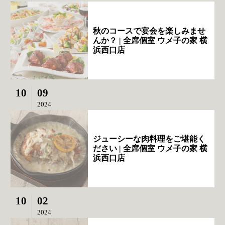
秋のコースで宴会を楽しみませ
んか？ | 全席個室 ウメ子の家 横
浜西口店
10
09
2024
ジューシーな肉料理をご堪能く
ださい | 全席個室 ウメ子の家 横
浜西口店
10
02
2024