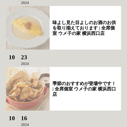
2024
味よし見た目よしのお酒のお供
を取り揃えております | 全席個
室 ウメ子の家 横浜西口店
10
23
2024
季節のおすすめが登場中です！
| 全席個室 ウメ子の家 横浜西口
店
10
16
2024