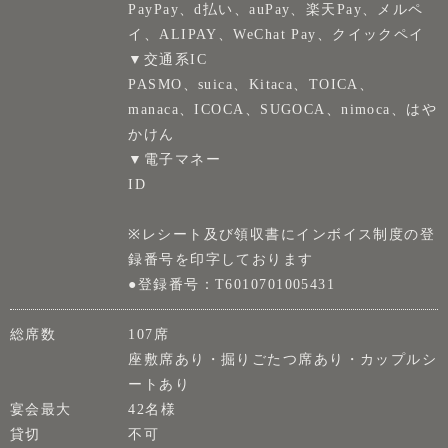
PayPay、d払い、auPay、楽天Pay、メルペ
イ、ALIPAY、WeChat Pay、クイックペイ
▼交通系IC
PASMO、suica、Kitaca、TOICA、
manaca、ICOCA、SUGOCA、nimoca、はや
かけん
▼電子マネー
ID
※レシート及び領収書にインボイス制度の登
録番号を印字しております
●登録番号：T6010701005431
総席数
107席
座敷席あり・掘りごたつ席あり・カップルシ
ートあり
宴会最大
42名様
貸切
不可