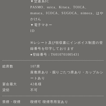
▼交通系IC
PASMO、suica、Kitaca、TOICA、
manaca、ICOCA、SUGOCA、nimoca、はや
かけん
▼電子マネー
ID
※レシート及び領収書にインボイス制度の登
録番号を印字しております
●登録番号：T6010701005431
総席数
107席
座敷席あり・掘りごたつ席あり・カップルシ
ートあり
宴会最大
42名様
貸切
不可
禁煙・喫煙
喫煙可 喫煙専用室あり