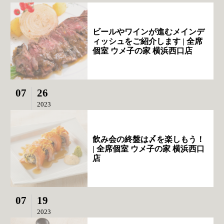
ビールやワインが進むメインデ
ィッシュをご紹介します | 全席
個室 ウメ子の家 横浜西口店
07
26
2023
飲み会の終盤は〆を楽しもう！
| 全席個室 ウメ子の家 横浜西口
店
07
19
2023