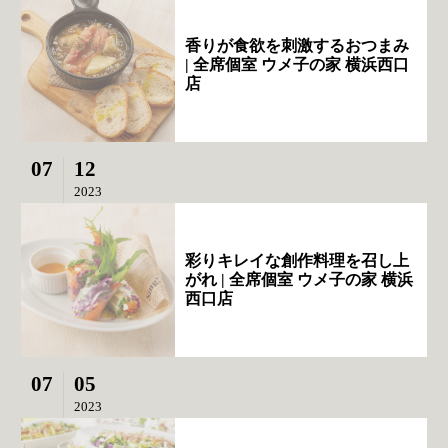
香りが食欲を刺激するおつまみ
| 全席個室 ウメ子の家 横浜西口
店
07
12
2023
彩りキレイな創作料理を召し上
がれ | 全席個室 ウメ子の家 横浜
西口店
07
05
2023