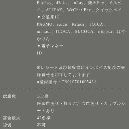
PayPay、d払い、auPay、楽天Pay、メルペ
イ、ALIPAY、WeChat Pay、クイックペイ
▼交通系IC
PASMO、suica、Kitaca、TOICA、
manaca、ICOCA、SUGOCA、nimoca、はや
かけん
▼電子マネー
ID
※レシート及び領収書にインボイス制度の登
録番号を印字しております
●登録番号：T6010701005431
総席数
107席
座敷席あり・掘りごたつ席あり・カップルシ
ートあり
宴会最大
42名様
貸切
不可