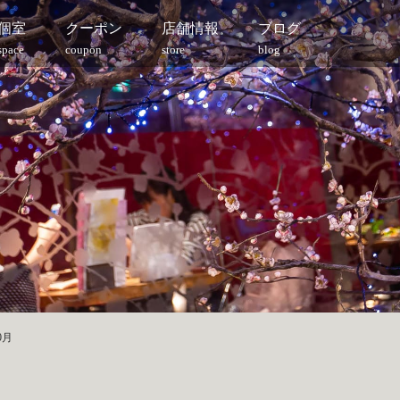
個室
クーポン
店舗情報
ブログ
space
coupon
store
blog
0月