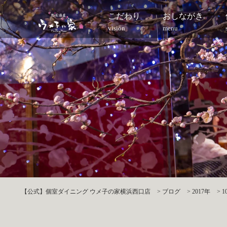
こだわり
おしながき
vision
menu
【公式】個室ダイニング ウメ子の家横浜西口店
>
ブログ
>
2017年
>
1