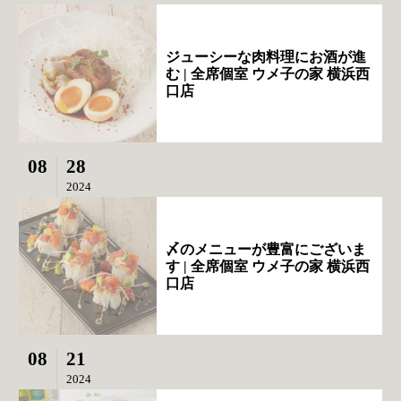
ジューシーな肉料理にお酒が進
む | 全席個室 ウメ子の家 横浜西
口店
08
28
2024
〆のメニューが豊富にございま
す | 全席個室 ウメ子の家 横浜西
口店
08
21
2024