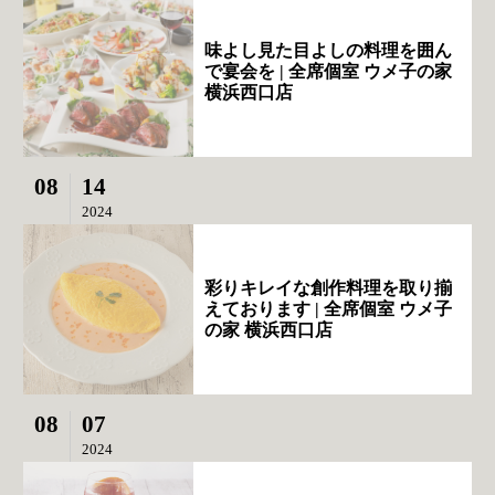
味よし見た目よしの料理を囲ん
で宴会を | 全席個室 ウメ子の家
横浜西口店
08
14
2024
彩りキレイな創作料理を取り揃
えております | 全席個室 ウメ子
の家 横浜西口店
08
07
2024