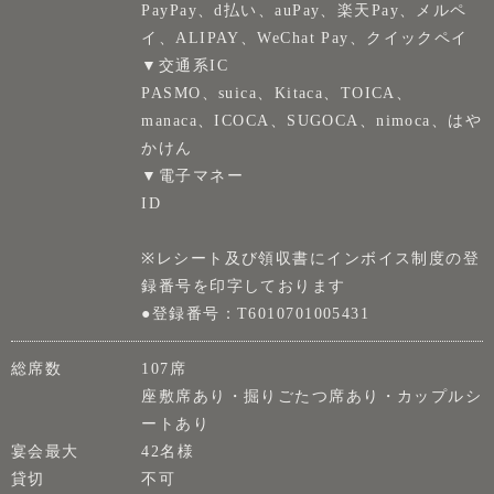
PayPay、d払い、auPay、楽天Pay、メルペ
イ、ALIPAY、WeChat Pay、クイックペイ
▼交通系IC
PASMO、suica、Kitaca、TOICA、
manaca、ICOCA、SUGOCA、nimoca、はや
かけん
▼電子マネー
ID
※レシート及び領収書にインボイス制度の登
録番号を印字しております
●登録番号：T6010701005431
総席数
107席
座敷席あり・掘りごたつ席あり・カップルシ
ートあり
宴会最大
42名様
貸切
不可