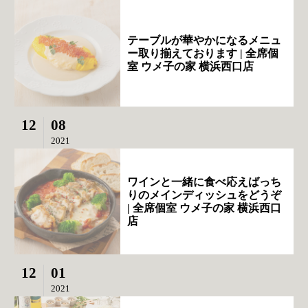
テーブルが華やかになるメニュ
ー取り揃えております | 全席個
室 ウメ子の家 横浜西口店
12
08
2021
ワインと一緒に食べ応えばっち
りのメインディッシュをどうぞ
| 全席個室 ウメ子の家 横浜西口
店
12
01
2021