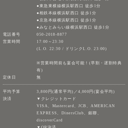
●東急東横線横浜駅西口 徒歩1分
●相鉄本線横浜駅西口 徒歩1分
●京急本線横浜駅西口 徒歩1分
●みなとみらい線横浜駅西口 徒歩1分
電話番号
050-2018-8877
営業時間
17:00～23:30
(L.O. 22:30 / ドリンクL.O. 23:00)
※営業時間前も宴会可能！(早割・遅割特典
有)
定休日
無
平均予算
3,800円(通常平均)／4,000円(宴会平均)
決済
▼クレジットカード
VISA、Mastercard、JCB、AMERICAN
EXPRESS、DinersClub、銀聯、
discoverCard
▼QR決済