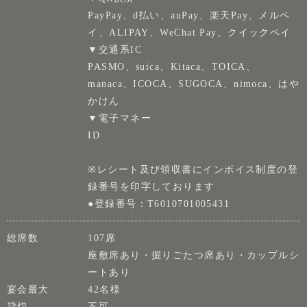
PayPay、d払い、auPay、楽天Pay、メルペ
イ、ALIPAY、WeChat Pay、クイックペイ
▼交通系IC
PASMO、suica、Kitaca、TOICA、
manaca、ICOCA、SUGOCA、nimoca、はや
かけん
▼電子マネー
ID
※レシート及び領収書にインボイス制度の登
録番号を印字しております
●登録番号：T6010701005431
総席数
107席
座敷席あり・掘りごたつ席あり・カップルシ
ートあり
宴会最大
42名様
貸切
不可