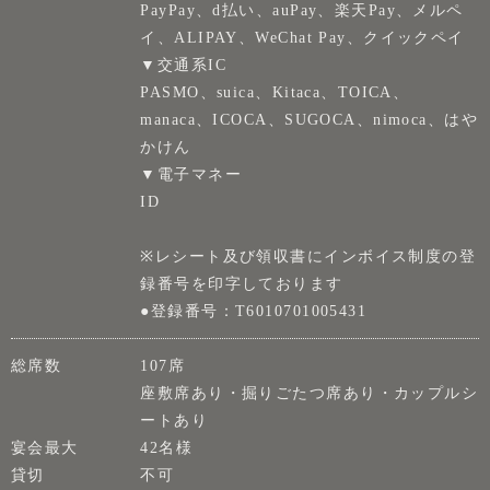
PayPay、d払い、auPay、楽天Pay、メルペ
イ、ALIPAY、WeChat Pay、クイックペイ
▼交通系IC
PASMO、suica、Kitaca、TOICA、
manaca、ICOCA、SUGOCA、nimoca、はや
かけん
▼電子マネー
ID
※レシート及び領収書にインボイス制度の登
録番号を印字しております
●登録番号：T6010701005431
総席数
107席
座敷席あり・掘りごたつ席あり・カップルシ
ートあり
宴会最大
42名様
貸切
不可