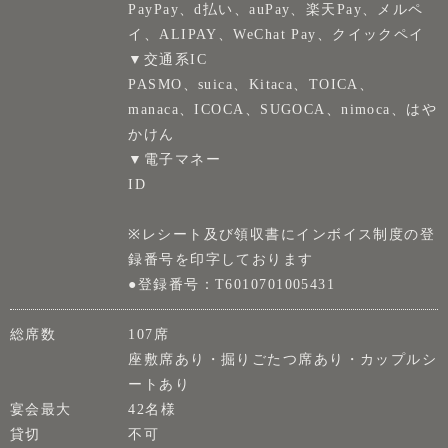
PayPay、d払い、auPay、楽天Pay、メルペ
イ、ALIPAY、WeChat Pay、クイックペイ
▼交通系IC
PASMO、suica、Kitaca、TOICA、
manaca、ICOCA、SUGOCA、nimoca、はや
かけん
▼電子マネー
ID
※レシート及び領収書にインボイス制度の登
録番号を印字しております
●登録番号：T6010701005431
総席数
107席
座敷席あり・掘りごたつ席あり・カップルシ
ートあり
宴会最大
42名様
貸切
不可