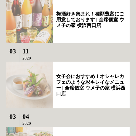
梅酒好き集まれ！種類豊富にご
用意しております | 全席個室 ウ
メ子の家 横浜西口店
03
11
2020
女子会におすすめ！オシャレカ
フェのような彩キレイなメニュ
ー | 全席個室 ウメ子の家 横浜西
口店
03
04
2020