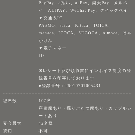
PayPay、d払い、auPay、楽天Pay、メルペ
イ、ALIPAY、WeChat Pay、クイックペイ
▼交通系IC
PASMO、suica、Kitaca、TOICA、
manaca、ICOCA、SUGOCA、nimoca、はや
かけん
▼電子マネー
ID
※レシート及び領収書にインボイス制度の登
録番号を印字しております
●登録番号：T6010701005431
総席数
107席
座敷席あり・掘りごたつ席あり・カップルシ
ートあり
宴会最大
42名様
貸切
不可