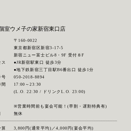
個室ウメ子の家
新宿東口店
〒160-0022
東京都新宿区新宿3-17-5
新宿ニュー富士ビル8・9F 受付８F
セス
●JR新宿駅東口 徒歩3分
●地下鉄新宿三丁目駅B6番出口 徒歩1分
番号
050-2018-8894
時間
17:00～23:30
(L.O. 22:30 / ドリンクL.O. 23:00)
※営業時間前も宴会可能！(早割・遅割特典有)
日
無休
予算
3,800円(通常平均)／4,000円(宴会平均)