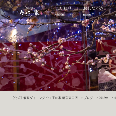
こだわり
おしながき
vision
menu
【公式】個室ダイニング ウメ子の家 新宿東口店
>
ブログ
>
2018年
>