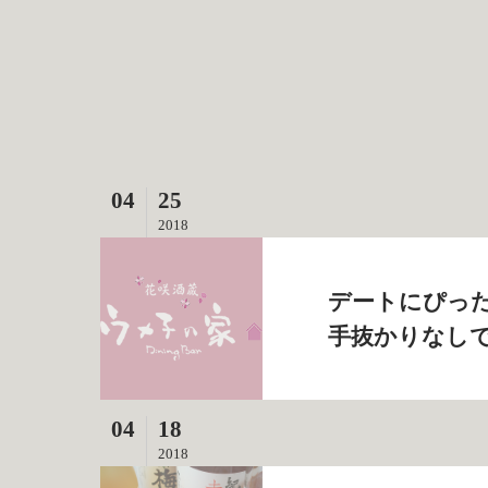
04
25
2018
デートにぴっ
手抜かりなしで
04
18
2018