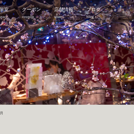
個室
クーポン
店舗情報
ブログ
space
coupon
store
blog
4月