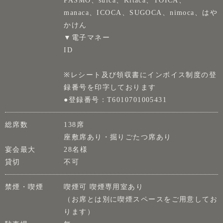
PASMO、suica、Kitaca、TOICA、
manaca、ICOCA、SUGOCA、nimoca、はや
かけん
▼電子マネー
ID
※レシート及び領収書にインボイス制度の登
録番号を印字しております
●登録番号：T6010701005431
総席数
138席
座敷席あり・掘りごたつ席あり
宴会最大
28名様
貸切
不可
禁煙・喫煙
喫煙可 喫煙専用室あり
（お席とは別に喫煙スペースをご用意してお
ります）