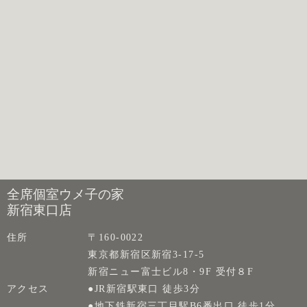
全席個室ウメ子の家
新宿東口店
住所
〒160-0022
東京都新宿区新宿3-17-5
新宿ニュー富士ビル8・9F 受付８F
アクセス
●JR新宿駅東口 徒歩3分
●地下鉄新宿三丁目駅B6番出口 徒歩1分