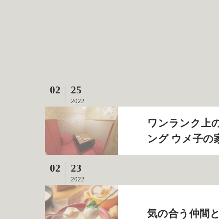
02
25
2022
ワンランク上の
ング ウメ子の
02
23
2022
気の合う仲間と