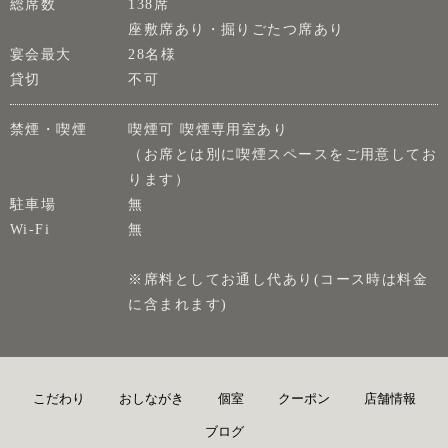
総席数
138席
座敷席あり・掘りごたつ席あり
宴会最大
28名様
貸切
不可
禁煙・喫煙
喫煙可 喫煙専用室あり
（お席とは別に喫煙スペースをご用意してお
ります）
駐車場
無
Wi-Fi
無
※席料としてお通し代あり(コース時は料金
に含まれます)
こだわり
おしながき
個室
クーポン
店舗情報
ブログ