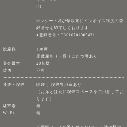
ID
※レシート及び領収書にインボイス制度の登
録番号を印字しております
●登録番号：T6010701005431
総席数
138席
座敷席あり・掘りごたつ席あり
宴会最大
28名様
貸切
不可
禁煙・喫煙
喫煙可 喫煙専用室あり
（お席とは別に喫煙スペースをご用意してお
ります）
駐車場
無
Wi-Fi
無