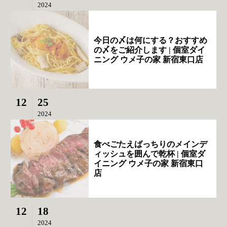
2024
今日の〆は何にする？おすすめ
の〆をご紹介します | 個室ダイ
ニング ウメ子の家 新宿東口店
12
25
2024
食べごたえばっちりのメインデ
ィッシュを囲んで乾杯 | 個室ダ
イニング ウメ子の家 新宿東口
店
12
18
2024