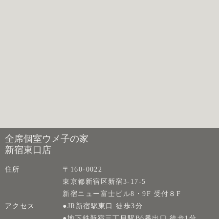
全席個室ウメ子の家
新宿東口店
住所
〒160-0022
東京都新宿区新宿3-17-5
新宿ニュー富士ビル8・9F 受付８F
アクセス
●JR新宿駅東口 徒歩3分
●地下鉄新宿三丁目駅B6番出口 徒歩1分