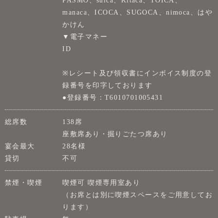
PASMO、suica、Kitaca、TOICA、
manaca、ICOCA、SUGOCA、nimoca、はや
かけん
▼電子マネー
ID
※レシート及び領収書にインボイス制度の登
録番号を印字しております
●登録番号：T6010701005431
総席数
138席
座敷席あり・掘りごたつ席あり
宴会最大
28名様
貸切
不可
禁煙・喫煙
喫煙可 喫煙専用室あり
（お席とは別に喫煙スペースをご用意してお
ります）