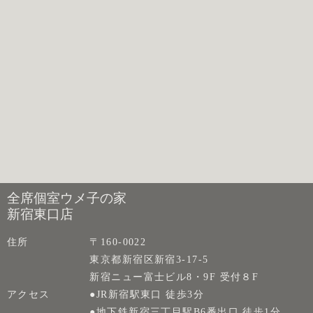
全席個室ウメ子の家
新宿東口店
住所
〒160-0022
東京都新宿区新宿3-17-5
新宿ニュー富士ビル8・9F 受付８F
アクセス
●JR新宿駅東口 徒歩3分
●地下鉄新宿三丁目駅B6番出口 徒歩1分