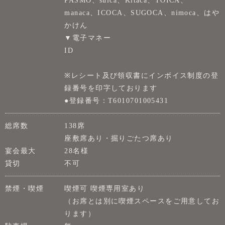
manaca、ICOCA、SUGOCA、nimoca、はや
かけん
▼電子マネー
ID
※レシート及び領収書にインボイス制度の登
録番号を印字しております
●登録番号：T6010701005431
総席数
138席
座敷席あり・掘りごたつ席あり
宴会最大
28名様
貸切
不可
禁煙・喫煙
喫煙可 喫煙専用室あり
（お席とは別に喫煙スペースをご用意してお
ります）