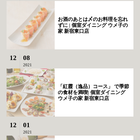
お酒のあとは〆のお料理を忘れ
ずに | 個室ダイニング ウメ子の
家 新宿東口店
12
08
2021
「紅霞（逸品）コース」 で季節
の食材を満喫| 個室ダイニング
ウメ子の家 新宿東口店
12
01
2021