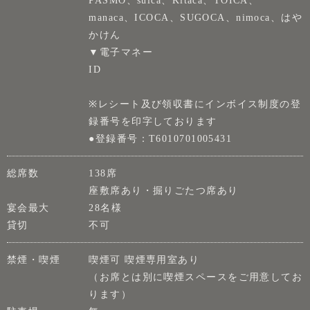
PASMO、suica、Kitaca、TOICA、
manaca、ICOCA、SUGOCA、nimoca、はや
かけん
▼電子マネー
ID
※レシート及び領収書にインボイス制度の登
録番号を印字しております
●登録番号：T6010701005431
総席数
138席
座敷席あり・掘りごたつ席あり
宴会最大
28名様
貸切
不可
禁煙・喫煙
喫煙可 喫煙専用室あり
（お席とは別に喫煙スペースをご用意してお
ります）