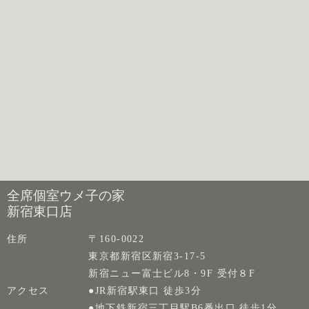
全席個室ウメ子の家
新宿東口店
住所
〒160-0022
東京都新宿区新宿3-17-5
新宿ニュー富士ビル8・9F 受付８F
アクセス
●JR新宿駅東口 徒歩3分
●地下鉄新宿三丁目駅B6番出口 徒歩1分