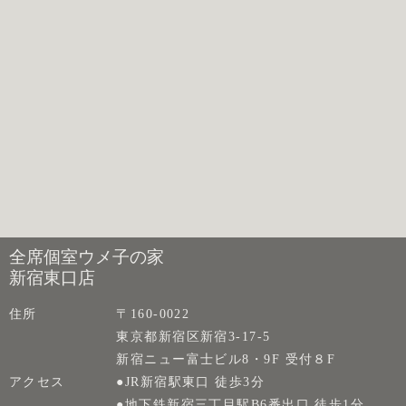
全席個室ウメ子の家
新宿東口店
住所
〒160-0022
東京都新宿区新宿3-17-5
新宿ニュー富士ビル8・9F 受付８F
アクセス
●JR新宿駅東口 徒歩3分
●地下鉄新宿三丁目駅B6番出口 徒歩1分