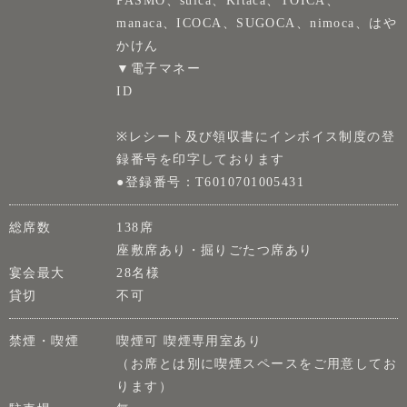
PASMO、suica、Kitaca、TOICA、
manaca、ICOCA、SUGOCA、nimoca、はや
かけん
▼電子マネー
ID
※レシート及び領収書にインボイス制度の登
録番号を印字しております
●登録番号：T6010701005431
総席数
138席
座敷席あり・掘りごたつ席あり
宴会最大
28名様
貸切
不可
禁煙・喫煙
喫煙可 喫煙専用室あり
（お席とは別に喫煙スペースをご用意してお
ります）