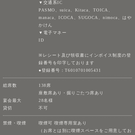
▼交通系IC
PASMO、suica、Kitaca、TOICA、
manaca、ICOCA、SUGOCA、nimoca、はや
かけん
▼電子マネー
ID
※レシート及び領収書にインボイス制度の登
録番号を印字しております
●登録番号：T6010701005431
総席数
138席
座敷席あり・掘りごたつ席あり
宴会最大
28名様
貸切
不可
禁煙・喫煙
喫煙可 喫煙専用室あり
（お席とは別に喫煙スペースをご用意してお