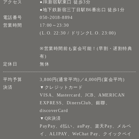
アクセス
●JR新宿駅東口 徒歩3分
●地下鉄新宿三丁目駅B6番出口 徒歩1分
電話番号
050-2018-8894
営業時間
17:00～23:30
(L.O. 22:30 / ドリンクL.O. 23:00)
※営業時間前も宴会可能！(早割・遅割特典
有)
定休日
無休
平均予算
3,800円(通常平均)／4,000円(宴会平均)
決済
▼クレジットカード
VISA、Mastercard、JCB、AMERICAN
EXPRESS、DinersClub、銀聯、
discoverCard
▼QR決済
PayPay、d払い、auPay、楽天Pay、メルペ
イ、ALIPAY、WeChat Pay、クイックペイ