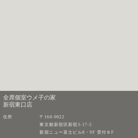
全席個室ウメ子の家
新宿東口店
住所
〒160-0022
東京都新宿区新宿3-17-5
新宿ニュー富士ビル8・9F 受付８F