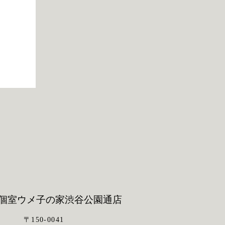
。
個室ウメ子の家
渋谷公園通店
〒150-0041