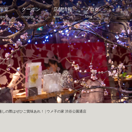
個室
クーポン
店舗情報
ブログ
space
coupon
store
blog
しの際はぜひご賞味あれ！ | ウメ子の家 渋谷公園通店