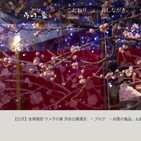
こだわり
おしながき
vision
menu
【公式】全席個室 ウメ子の家 渋谷公園通店
>
ブログ
>
自慢の逸品。お越