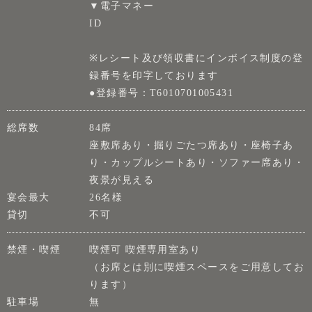
▼電子マネー
ID
※レシート及び領収書にインボイス制度の登
録番号を印字しております
●登録番号：T6010701005431
総席数
84席
座敷席あり・掘りごたつ席あり・座椅子あ
り・カップルシートあり・ソファー席あり・
夜景が見える
宴会最大
26名様
貸切
不可
禁煙・喫煙
喫煙可 喫煙専用室あり
（お席とは別に喫煙スペースをご用意してお
ります）
駐車場
無