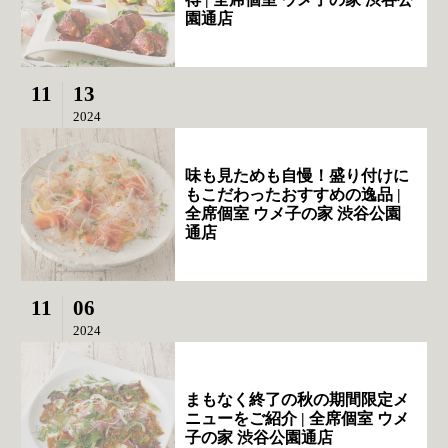
園通店
11
13
2024
味も見ためも自慢！盛り付けに
もこだわったおすすめの逸品 |
全席個室 ウメ子の家 渋谷公園
通店
11
06
2024
まもなく終了の秋の期間限定メ
ニューをご紹介 | 全席個室 ウメ
子の家 渋谷公園通店