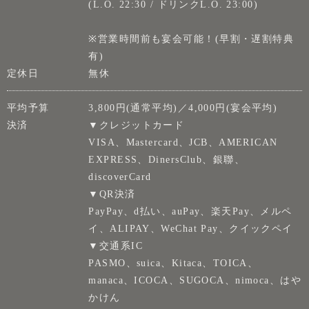
(L.O. 22:30 / ドリンクL.O. 23:00)
※営業時間前も宴会可能！(早割・遅割特典
有)
定休日
無休
平均予算
3,800円(通常平均)／4,000円(宴会平均)
決済
▼クレジットカード
VISA、Mastercard、JCB、AMERICAN
EXPRESS、DinersClub、銀聯、
discoverCard
▼QR決済
PayPay、d払い、auPay、楽天Pay、メルペ
イ、ALIPAY、WeChat Pay、クイックペイ
▼交通系IC
PASMO、suica、Kitaca、TOICA、
manaca、ICOCA、SUGOCA、nimoca、はや
かけん