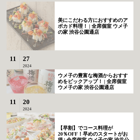
美にこだわる方におすすめのア
ボカド料理！ | 全席個室 ウメ子
の家 渋谷公園通店
11
27
2024
ウメ子の豊富な梅酒からおすす
めをピックアップ！ | 全席個室
ウメ子の家 渋谷公園通店
11
20
2024
【早割】でコース料理が
20％OFF！早めのスタートがお
得 | 全席個室 ウメ子の家 渋谷公