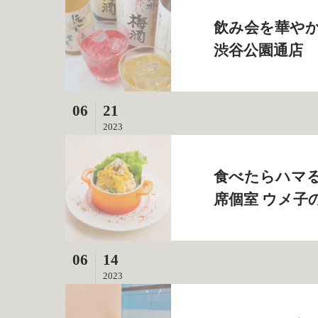
飲み会を華やか
渋谷公園通店
06
21
2023
食べたらハマる
席個室 ウメ子
06
14
2023