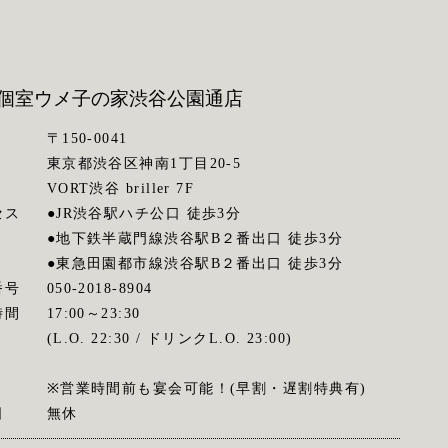
個室ウメ子の家
渋谷公園通店
〒150-0041
東京都渋谷区神南1丁目20-5
VORT渋谷 briller 7F
セス
●JR渋谷駅ハチ公口 徒歩3分
●地下鉄半蔵門線渋谷駅B２番出口 徒歩3分
●東急田園都市線渋谷駅B２番出口 徒歩3分
番号
050-2018-8904
時間
17:00～23:30
(L.O. 22:30 / ドリンクL.O. 23:00)
※営業時間前も宴会可能！(早割・遅割特典有)
日
無休