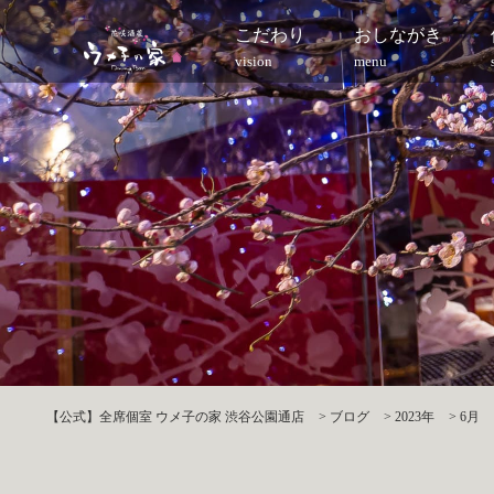
こだわり
おしながき
vision
menu
【公式】全席個室 ウメ子の家 渋谷公園通店
>
ブログ
>
2023年
>
6月