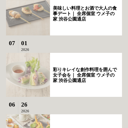
美味しい料理とお酒で大人の食
事デート｜ 全席個室 ウメ子の
家 渋谷公園通店
07
01
2026
彩りキレイな創作料理を囲んで
女子会を｜ 全席個室 ウメ子の
家 渋谷公園通店
06
26
2026