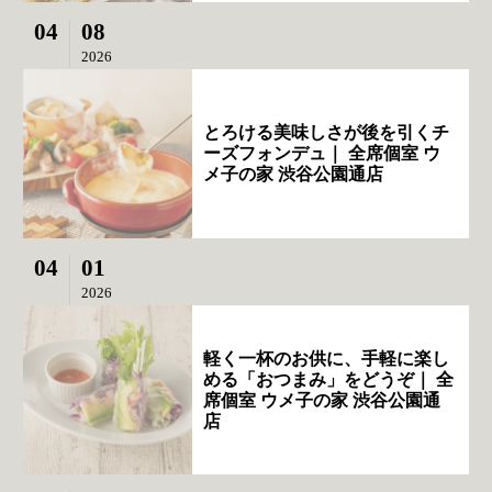
04
08
2026
とろける美味しさが後を引くチ
ーズフォンデュ｜ 全席個室 ウ
メ子の家 渋谷公園通店
04
01
2026
軽く一杯のお供に、手軽に楽し
める「おつまみ」をどうぞ｜ 全
席個室 ウメ子の家 渋谷公園通
店