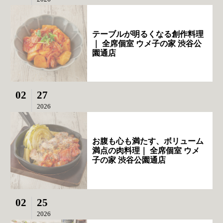
テーブルが明るくなる創作料理
｜ 全席個室 ウメ子の家 渋谷公
園通店
02
27
2026
お腹も心も満たす、ボリューム
満点の肉料理｜ 全席個室 ウメ
子の家 渋谷公園通店
02
25
2026