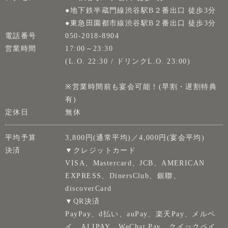
●地下鉄半蔵門線渋谷駅B２番出口 徒歩3分
●東急田園都市線渋谷駅B２番出口 徒歩3分
電話番号
050-2018-8904
営業時間
17:00～23:30
(L.O. 22:30 / ドリンクL.O. 23:00)
※営業時間前も宴会可能！(早割・遅割特典
有)
定休日
無休
平均予算
3,800円(通常平均)／4,000円(宴会平均)
決済
▼クレジットカード
VISA、Mastercard、JCB、AMERICAN
EXPRESS、DinersClub、銀聯、
discoverCard
▼QR決済
PayPay、d払い、auPay、楽天Pay、メルペ
イ、ALIPAY、WeChat Pay、クイックペイ