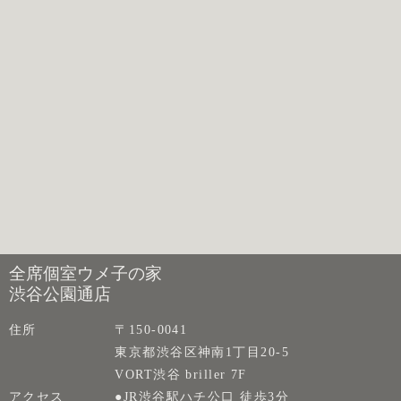
全席個室ウメ子の家
渋谷公園通店
住所
〒150-0041
東京都渋谷区神南1丁目20-5
VORT渋谷 briller 7F
アクセス
●JR渋谷駅ハチ公口 徒歩3分