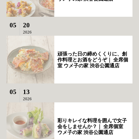
05
20
2026
頑張った日の締めくくりに、創
作料理とお酒をどうぞ｜ 全席個
室 ウメ子の家 渋谷公園通店
05
13
2026
彩りキレイな料理を囲んで女子
会をしませんか？｜ 全席個室
ウメ子の家 渋谷公園通店