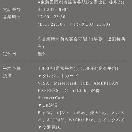
●東急田園都市線渋谷駅B２番出口 徒歩3分
電話番号
050-2018-8904
営業時間
17:00～23:30
(L.O. 22:30 / ドリンクL.O. 23:00)
※営業時間前も宴会可能！(早割・遅割特典
有)
定休日
無休
平均予算
3,800円(通常平均)／4,000円(宴会平均)
決済
▼クレジットカード
VISA、Mastercard、JCB、AMERICAN
EXPRESS、DinersClub、銀聯、
discoverCard
▼QR決済
PayPay、d払い、auPay、楽天Pay、メルペ
イ、ALIPAY、WeChat Pay、クイックペイ
▼交通系IC