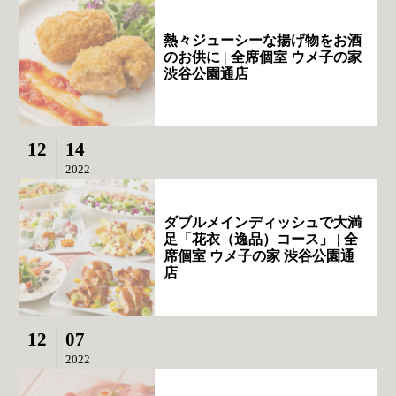
熱々ジューシーな揚げ物をお酒
のお供に | 全席個室 ウメ子の家
渋谷公園通店
12
14
2022
ダブルメインディッシュで大満
足「花衣（逸品）コース」 | 全
席個室 ウメ子の家 渋谷公園通
店
12
07
2022