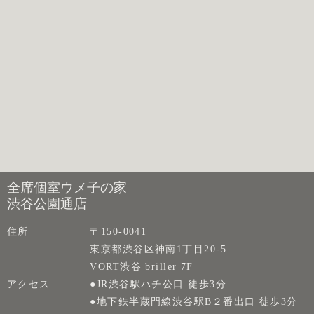
全席個室ウメ子の家
渋谷公園通店
住所
〒150-0041
東京都渋谷区神南1丁目20-5
VORT渋谷 briller 7F
アクセス
●JR渋谷駅ハチ公口 徒歩3分
●地下鉄半蔵門線渋谷駅B２番出口 徒歩3分