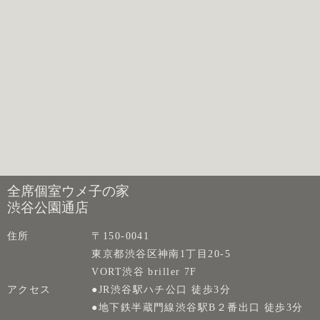
全席個室ウメ子の家
渋谷公園通店
住所
〒150-0041
東京都渋谷区神南1丁目20-5
VORT渋谷 briller 7F
アクセス
●JR渋谷駅ハチ公口 徒歩3分
●地下鉄半蔵門線渋谷駅B２番出口 徒歩3分