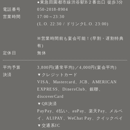
●東急田園都市線渋谷駅B２番出口 徒歩3分
電話番号
050-2018-8904
営業時間
17:00～23:30
(L.O. 22:30 / ドリンクL.O. 23:00)
※営業時間前も宴会可能！(早割・遅割特典
有)
定休日
無休
平均予算
3,800円(通常平均)／4,000円(宴会平均)
決済
▼クレジットカード
VISA、Mastercard、JCB、AMERICAN
EXPRESS、DinersClub、銀聯、
discoverCard
▼QR決済
PayPay、d払い、auPay、楽天Pay、メルペ
イ、ALIPAY、WeChat Pay、クイックペイ
▼交通系IC