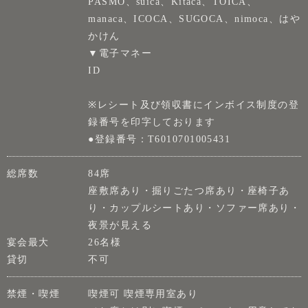
PASMO、suica、Kitaca、TOICA、
manaca、ICOCA、SUGOCA、nimoca、はや
かけん
▼電子マネー
ID
※レシート及び領収書にインボイス制度の登
録番号を印字しております
●登録番号：T6010701005431
総席数
84席
座敷席あり・掘りごたつ席あり・座椅子あ
り・カップルシートあり・ソファー席あり・
夜景が見える
宴会最大
26名様
貸切
不可
禁煙・喫煙
喫煙可 喫煙専用室あり