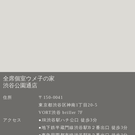
全席個室ウメ子の家
渋谷公園通店
住所
〒150-0041
東京都渋谷区神南1丁目20-5
VORT渋谷 briller 7F
アクセス
●JR渋谷駅ハチ公口 徒歩3分
●地下鉄半蔵門線渋谷駅B２番出口 徒歩3分
●東急田園都市線渋谷駅B２番出口 徒歩3分