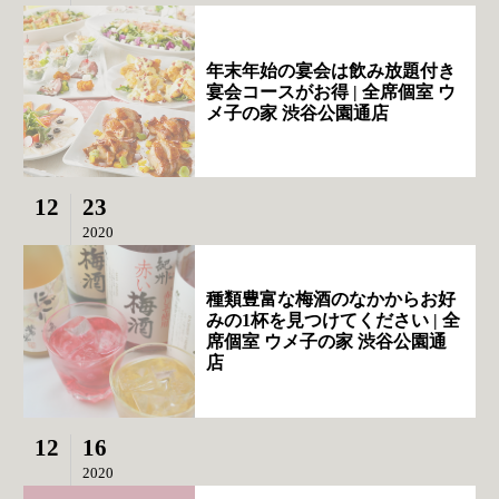
年末年始の宴会は飲み放題付き
宴会コースがお得 | 全席個室 ウ
メ子の家 渋谷公園通店
12
23
2020
種類豊富な梅酒のなかからお好
みの1杯を見つけてください | 全
席個室 ウメ子の家 渋谷公園通
店
12
16
2020