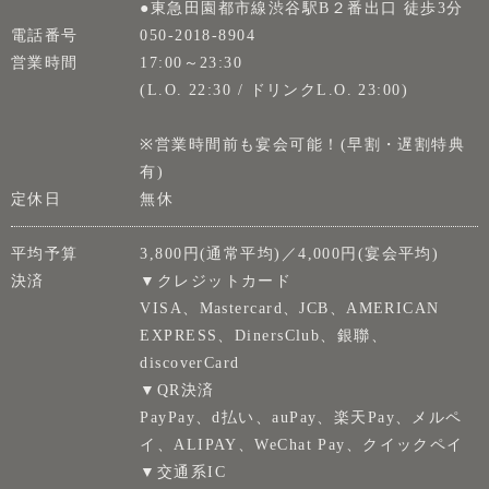
●東急田園都市線渋谷駅B２番出口 徒歩3分
電話番号
050-2018-8904
営業時間
17:00～23:30
(L.O. 22:30 / ドリンクL.O. 23:00)
※営業時間前も宴会可能！(早割・遅割特典
有)
定休日
無休
平均予算
3,800円(通常平均)／4,000円(宴会平均)
決済
▼クレジットカード
VISA、Mastercard、JCB、AMERICAN
EXPRESS、DinersClub、銀聯、
discoverCard
▼QR決済
PayPay、d払い、auPay、楽天Pay、メルペ
イ、ALIPAY、WeChat Pay、クイックペイ
▼交通系IC