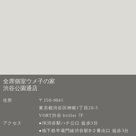
全席個室ウメ子の家
渋谷公園通店
住所
〒150-0041
東京都渋谷区神南1丁目20-5
VORT渋谷 briller 7F
アクセス
●JR渋谷駅ハチ公口 徒歩3分
●地下鉄半蔵門線渋谷駅B２番出口 徒歩3分