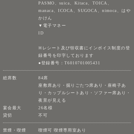
PASMO、suica、Kitaca、TOICA、
manaca、ICOCA、SUGOCA、nimoca、はや
かけん
▼電子マネー
ID
※レシート及び領収書にインボイス制度の登
録番号を印字しております
●登録番号：T6010701005431
総席数
84席
座敷席あり・掘りごたつ席あり・座椅子あ
り・カップルシートあり・ソファー席あり・
夜景が見える
宴会最大
26名様
貸切
不可
禁煙・喫煙
喫煙可 喫煙専用室あり