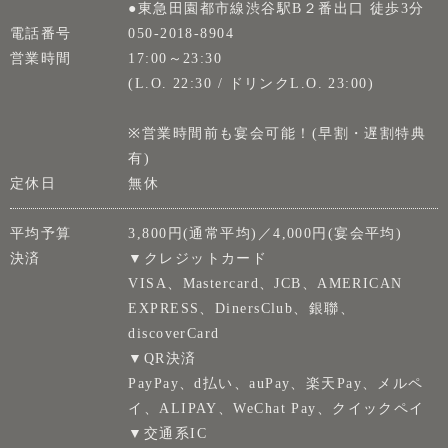
●東急田園都市線渋谷駅B２番出口 徒歩3分
電話番号
050-2018-8904
営業時間
17:00～23:30
(L.O. 22:30 / ドリンクL.O. 23:00)
※営業時間前も宴会可能！(早割・遅割特典
有)
定休日
無休
平均予算
3,800円(通常平均)／4,000円(宴会平均)
決済
▼クレジットカード
VISA、Mastercard、JCB、AMERICAN
EXPRESS、DinersClub、銀聯、
discoverCard
▼QR決済
PayPay、d払い、auPay、楽天Pay、メルペ
イ、ALIPAY、WeChat Pay、クイックペイ
▼交通系IC