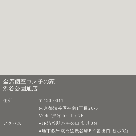
全席個室ウメ子の家
渋谷公園通店
住所
〒150-0041
東京都渋谷区神南1丁目20-5
VORT渋谷 briller 7F
アクセス
●JR渋谷駅ハチ公口 徒歩3分
●地下鉄半蔵門線渋谷駅B２番出口 徒歩3分