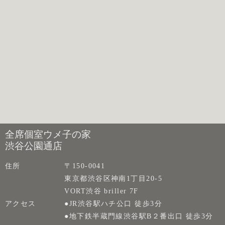
全席個室ウメ子の家
渋谷公園通店
住所
〒150-0041
東京都渋谷区神南1丁目20-5
VORT渋谷 briller 7F
アクセス
●JR渋谷駅ハチ公口 徒歩3分
●地下鉄半蔵門線渋谷駅B２番出口 徒歩3分