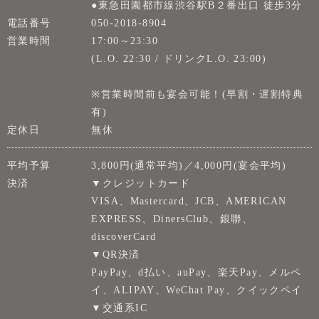
●東急田園都市線渋谷駅B２番出口 徒歩3分
電話番号
050-2018-8904
営業時間
17:00～23:30
(L.O. 22:30 / ドリンクL.O. 23:00)
※営業時間前も宴会可能！(早割・遅割特典
有)
定休日
無休
平均予算
3,800円(通常平均)／4,000円(宴会平均)
決済
▼クレジットカード
VISA、Mastercard、JCB、AMERICAN
EXPRESS、DinersClub、銀聯、
discoverCard
▼QR決済
PayPay、d払い、auPay、楽天Pay、メルペ
イ、ALIPAY、WeChat Pay、クイックペイ
▼交通系IC