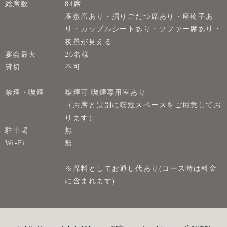
総席数
84席
座敷席あり・掘りごたつ席あり・座椅子あ
り・カップルシートあり・ソファー席あり・
夜景が見える
宴会最大
26名様
貸切
不可
禁煙・喫煙
喫煙可 喫煙専用室あり
（お席とは別に喫煙スペースをご用意してお
ります）
駐車場
無
Wi-Fi
無
※席料としてお通し代あり(コース時は料金
に含まれます)