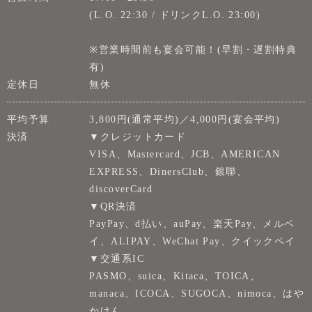
(L.O. 22:30 / ドリンクL.O. 23:00)
※営業時間前も宴会可能！(早割・遅割特典
有)
定休日
無休
平均予算
3,800円(通常平均)／4,000円(宴会平均)
決済
▼クレジットカード
VISA、Mastercard、JCB、AMERICAN
EXPRESS、DinersClub、銀聯、
discoverCard
▼QR決済
PayPay、d払い、auPay、楽天Pay、メルペ
イ、ALIPAY、WeChat Pay、クイックペイ
▼交通系IC
PASMO、suica、Kitaca、TOICA、
manaca、ICOCA、SUGOCA、nimoca、はや
かけん