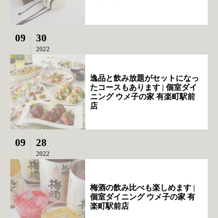
09
30
2022
逸品と飲み放題がセットになっ
たコースもあります | 個室ダイ
ニング ウメ子の家 有楽町駅前
店
09
28
2022
梅酒の飲み比べも楽しめます |
個室ダイニング ウメ子の家 有
楽町駅前店