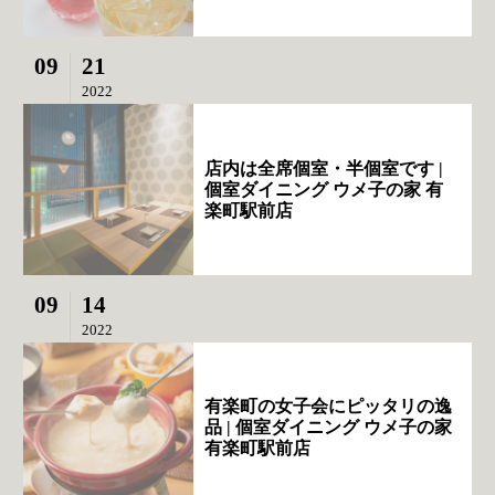
09
21
2022
店内は全席個室・半個室です |
個室ダイニング ウメ子の家 有
楽町駅前店
09
14
2022
有楽町の女子会にピッタリの逸
品 | 個室ダイニング ウメ子の家
有楽町駅前店