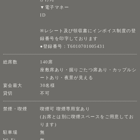
▼電子マネー
ID
※レシート及び領収書にインボイス制度の登
録番号を印字しております
●登録番号：T6010701005431
総席数
140席
座敷席あり・掘りごたつ席あり・カップルシ
ートあり・夜景が見える
宴会最大
30名様
貸切
不可
禁煙・喫煙
喫煙可 喫煙専用室あり
(お席とは別に喫煙スペースをご用意してお
ります)
駐車場
無
Wi-Fi
無