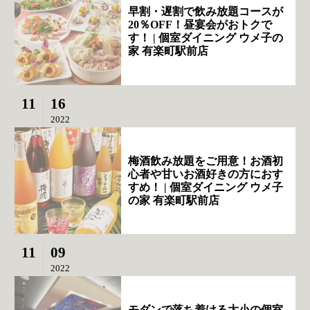
早割・遅割で飲み放題コースが
20％OFF！昼宴会がおトクで
す！ | 個室ダイニング ウメ子の
家 有楽町駅前店
11
16
2022
梅酒飲み放題をご用意！お酒初
心者や甘いお酒好きの方におす
すめ！ | 個室ダイニング ウメ子
の家 有楽町駅前店
11
09
2022
モダンで落ち着ける大小の個室