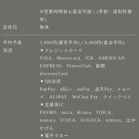
※営業時間前も宴会可能！(早割・遅割特典
有)
定休日
無休
平均予算
3,800円(通常平均)／4,000円(宴会平均)
決済
▼クレジットカード
VISA、Mastercard、JCB、AMERICAN
EXPRESS、DinersClub、銀聯、
discoverCard
▼QR決済
PayPay、d払い、auPay、楽天Pay、メルペ
イ、ALIPAY、WeChat Pay、クイックペイ
▼交通系IC
PASMO、suica、Kitaca、TOICA、
manaca、ICOCA、SUGOCA、nimoca、はや
かけん
▼電子マネー