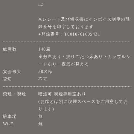
ID
※レシート及び領収書にインボイス制度の登
録番号を印字しております
●登録番号：T6010701005431
総席数
140席
座敷席あり・掘りごたつ席あり・カップルシ
ートあり・夜景が見える
宴会最大
30名様
貸切
不可
禁煙・喫煙
喫煙可 喫煙専用室あり
(お席とは別に喫煙スペースをご用意してお
ります)
駐車場
無
Wi-Fi
無