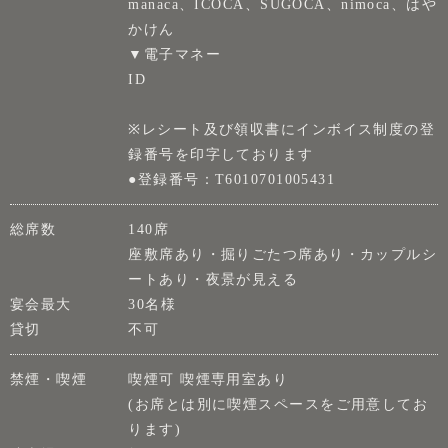
manaca、ICOCA、SUGOCA、nimoca、はや
かけん
▼電子マネー
ID
※レシート及び領収書にインボイス制度の登
録番号を印字しております
●登録番号：T6010701005431
総席数
140席
座敷席あり・掘りごたつ席あり・カップルシ
ートあり・夜景が見える
宴会最大
30名様
貸切
不可
禁煙・喫煙
喫煙可 喫煙専用室あり
(お席とは別に喫煙スペースをご用意してお
ります)