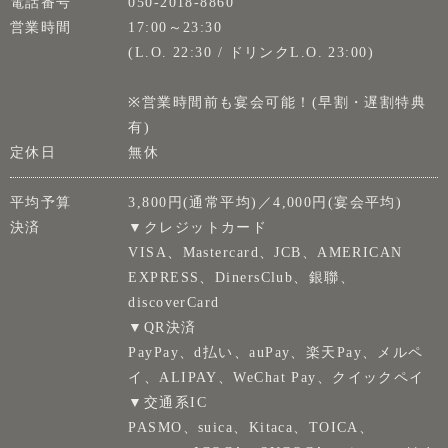
電話番号
050-2018-8860
営業時間
17:00～23:30
(L.O. 22:30 / ドリンクL.O. 23:00)
※営業時間前も宴会可能！(早割・遅割特典
有)
定休日
無休
平均予算
3,800円(通常平均)／4,000円(宴会平均)
決済
▼クレジットカード
VISA、Mastercard、JCB、AMERICAN
EXPRESS、DinersClub、銀聯、
discoverCard
▼QR決済
PayPay、d払い、auPay、楽天Pay、メルペ
イ、ALIPAY、WeChat Pay、クイックペイ
▼交通系IC
PASMO、suica、Kitaca、TOICA、