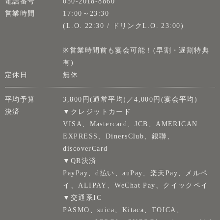
電話番号
050-2018-8860
営業時間
17:00～23:30
(L.O. 22:30 / ドリンクL.O. 23:00)
※営業時間前も宴会可能！(早割・遅割特典
有)
定休日
無休
平均予算
3,800円(通常平均)／4,000円(宴会平均)
決済
▼クレジットカード
VISA、Mastercard、JCB、AMERICAN
EXPRESS、DinersClub、銀聯、
discoverCard
▼QR決済
PayPay、d払い、auPay、楽天Pay、メルペ
イ、ALIPAY、WeChat Pay、クイックペイ
▼交通系IC
PASMO、suica、Kitaca、TOICA、