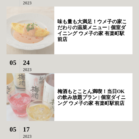
2023
味も量も大満足！ウメ子の家こ
だわりの温菜メニュー | 個室ダ
イニング ウメ子の家 有楽町駅
前店
05
24
2023
梅酒もとことん満喫！当日OK
の飲み放題プラン | 個室ダイニ
ング ウメ子の家 有楽町駅前店
05
17
2023