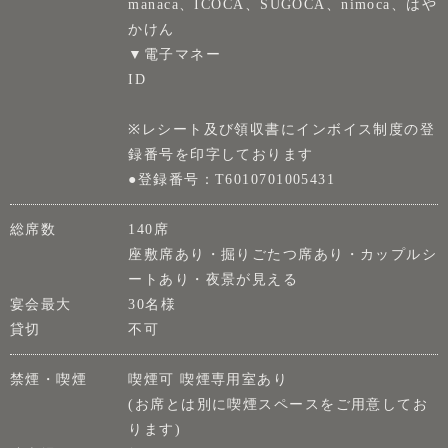
manaca、ICOCA、SUGOCA、nimoca、はや
かけん
▼電子マネー
ID
※レシート及び領収書にインボイス制度の登
録番号を印字しております
●登録番号：T6010701005431
総席数
140席
座敷席あり・掘りごたつ席あり・カップルシ
ートあり・夜景が見える
宴会最大
30名様
貸切
不可
禁煙・喫煙
喫煙可 喫煙専用室あり
(お席とは別に喫煙スペースをご用意してお
ります)