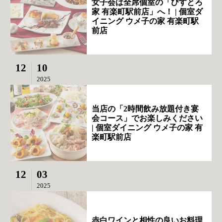
女子会は全席個室の「びすとろ
家 有楽町駅前店」へ！ | 個室ダ
イニング ウメ子の家 有楽町駅
前店
12
10
2025
当店の「2時間飲み放題付き宴
会コース」でお楽しみください
| 個室ダイニング ウメ子の家 有
楽町駅前店
12
03
2025
赤白ワインと相性の良いお料理