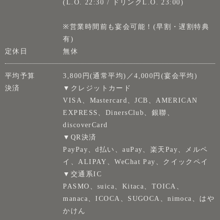
(L.O. 22:30 / ドリンクL.O. 23:00)
※営業時間前も宴会可能！(早割・遅割特典
有)
定休日
無休
平均予算
3,800円(通常平均)／4,000円(宴会平均)
決済
▼クレジットカード
VISA、Mastercard、JCB、AMERICAN
EXPRESS、DinersClub、銀聯、
discoverCard
▼QR決済
PayPay、d払い、auPay、楽天Pay、メルペ
イ、ALIPAY、WeChat Pay、クイックペイ
▼交通系IC
PASMO、suica、Kitaca、TOICA、
manaca、ICOCA、SUGOCA、nimoca、はや
かけん