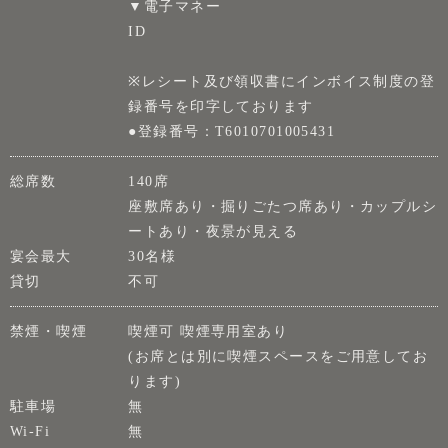
▼電子マネー
ID
※レシート及び領収書にインボイス制度の登
録番号を印字しております
●登録番号：T6010701005431
総席数
140席
座敷席あり・掘りごたつ席あり・カップルシ
ートあり・夜景が見える
宴会最大
30名様
貸切
不可
禁煙・喫煙
喫煙可 喫煙専用室あり
(お席とは別に喫煙スペースをご用意してお
ります)
駐車場
無
Wi-Fi
無