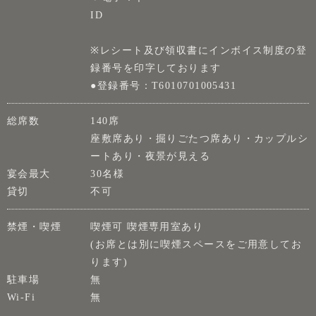
ID
※レシート及び領収書にインボイス制度の登
録番号を印字しております
●登録番号：T6010701005431
総席数
140席
座敷席あり・掘りごたつ席あり・カップルシ
ートあり・夜景が見える
宴会最大
30名様
貸切
不可
禁煙・喫煙
喫煙可 喫煙専用室あり
(お席とは別に喫煙スペースをご用意してお
ります)
駐車場
無
Wi-Fi
無