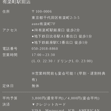
有楽町駅前店
住所
〒100-0006
東京都千代田区有楽町2-3-5
aune有楽町7F
アクセス
●JR有楽町駅銀座口 徒歩2分
●地下鉄日比谷駅A1番出口 徒歩1分
●地下鉄銀座駅C1番出口 徒歩1分
電話番号
050-2018-8860
営業時間
17:00～23:30
(L.O. 22:30 / ドリンクL.O. 23:00)
※営業時間前も宴会可能！(早割・遅割特典
有)
定休日
無休
平均予算
3,800円(通常平均)／4,000円(宴会平均)
決済
▼クレジットカード
VISA、Mastercard、JCB、AMERICAN