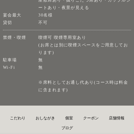
座敷席あり・掘りごたつ席あり・カップルシ
ートあり・夜景が見える
宴会最大
30名様
貸切
不可
禁煙・喫煙
喫煙可 喫煙専用室あり
(お席とは別に喫煙スペースをご用意してお
ります)
駐車場
無
Wi-Fi
無
※席料としてお通し代あり(コース時は料金
に含まれます)
こだわり
おしながき
個室
クーポン
店舗情報
ブログ