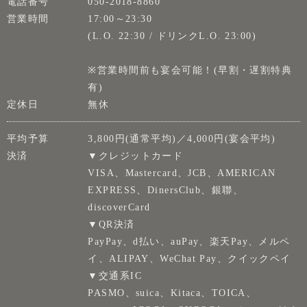
電話番号
050-2018-8860
営業時間
17:00～23:30
(L.O. 22:30 / ドリンクL.O. 23:00)
※営業時間前も宴会可能！(早割・遅割特典
有)
定休日
無休
平均予算
3,800円(通常平均)／4,000円(宴会平均)
決済
▼クレジットカード
VISA、Mastercard、JCB、AMERICAN
EXPRESS、DinersClub、銀聯、
discoverCard
▼QR決済
PayPay、d払い、auPay、楽天Pay、メルペ
イ、ALIPAY、WeChat Pay、クイックペイ
▼交通系IC
PASMO、suica、Kitaca、TOICA、