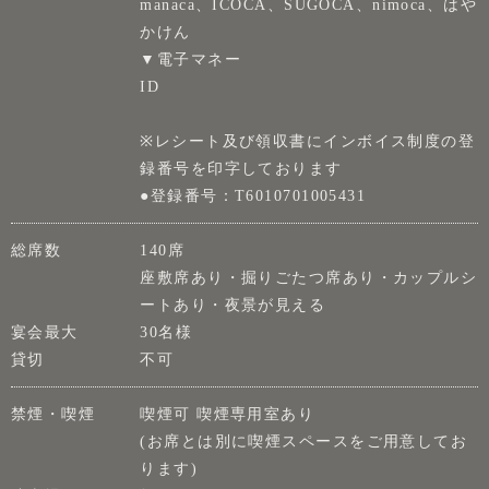
manaca、ICOCA、SUGOCA、nimoca、はや
かけん
▼電子マネー
ID
※レシート及び領収書にインボイス制度の登
録番号を印字しております
●登録番号：T6010701005431
総席数
140席
座敷席あり・掘りごたつ席あり・カップルシ
ートあり・夜景が見える
宴会最大
30名様
貸切
不可
禁煙・喫煙
喫煙可 喫煙専用室あり
(お席とは別に喫煙スペースをご用意してお
ります)