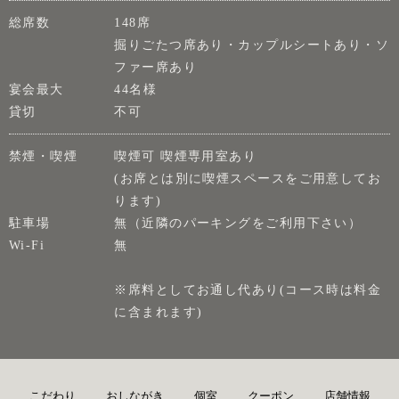
総席数
148席
掘りごたつ席あり・カップルシートあり・ソ
ファー席あり
宴会最大
44名様
貸切
不可
禁煙・喫煙
喫煙可 喫煙専用室あり
(お席とは別に喫煙スペースをご用意してお
ります)
駐車場
無（近隣のパーキングをご利用下さい）
Wi-Fi
無
※席料としてお通し代あり(コース時は料金
に含まれます)
こだわり
おしながき
個室
クーポン
店舗情報