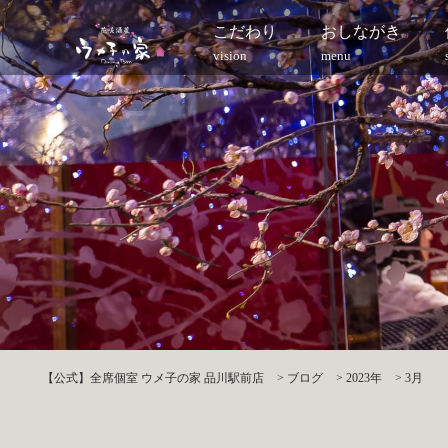
こだわり
おしながき
vision
menu
【公式】全席個室 ウメ子の家 品川駅前店
>
ブログ
>
2023年
>
3月