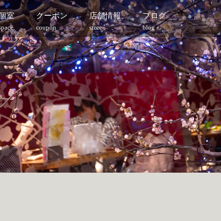
個室
クーポン
店舗情報
ブログ
space
coupon
store
blog