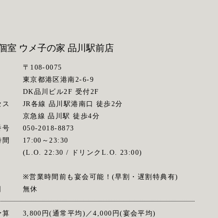
個室 ウメ子の家
品川駅前店
〒108-0075
東京都港区港南2-6-9
DK品川ビル2F 受付2F
セス
JR各線 品川駅港南口 徒歩2分
京急線 品川駅 徒歩4分
番号
050-2018-8873
時間
17:00～23:30
(L.O. 22:30 / ドリンクL.O. 23:00)
※営業時間前も宴会可能！(早割・遅割特典有)
日
無休
予算
3,800円(通常平均)／4,000円(宴会平均)