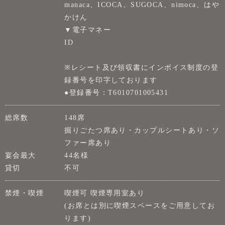
manaca、ICOCA、SUGOCA、nimoca、はや
かけん
▼電子マネー
ID
※レシート及び領収書にインボイス制度の登
録番号を印字しております
●登録番号：T6010701005431
総席数
148席
掘りごたつ席あり・カップルシートあり・ソ
ファー席あり
宴会最大
44名様
貸切
不可
禁煙・喫煙
喫煙可 喫煙専用室あり
(お席とは別に喫煙スペースをご用意してお
ります)