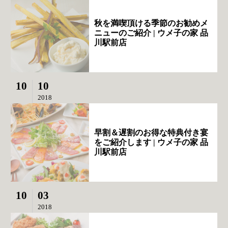
秋を満喫頂ける季節のお勧めメ
ニューのご紹介 | ウメ子の家 品
川駅前店
10
10
2018
早割＆遅割のお得な特典付き宴
をご紹介します | ウメ子の家 品
川駅前店
10
03
2018