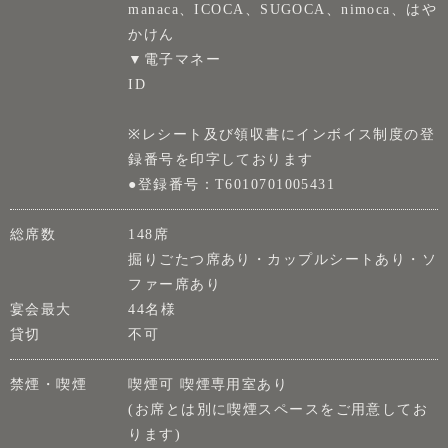
manaca、ICOCA、SUGOCA、nimoca、はや
かけん
▼電子マネー
ID
※レシート及び領収書にインボイス制度の登
録番号を印字しております
●登録番号：T6010701005431
総席数
148席
掘りごたつ席あり・カップルシートあり・ソ
ファー席あり
宴会最大
44名様
貸切
不可
禁煙・喫煙
喫煙可 喫煙専用室あり
(お席とは別に喫煙スペースをご用意してお
ります)