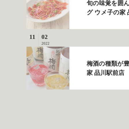
旬の味覚を囲ん
グ ウメ子の家
11
02
2022
梅酒の種類が豊
家 品川駅前店