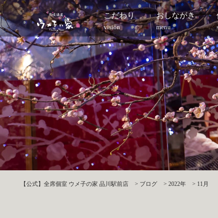
こだわり
おしながき
vision
menu
【公式】全席個室 ウメ子の家 品川駅前店
>
ブログ
>
2022年
>
11月