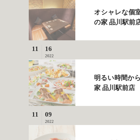
オシャレな個室
の家 品川駅前
11
16
2022
明るい時間から
家 品川駅前店
11
09
2022