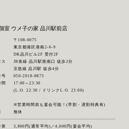
個室 ウメ子の家
品川駅前店
〒108-0075
東京都港区港南2-6-9
DK品川ビル2F 受付2F
セス
JR各線 品川駅港南口 徒歩2分
京急線 品川駅 徒歩4分
番号
050-2018-8873
時間
17:00～23:30
(L.O. 22:30 / ドリンクL.O. 23:00)
※営業時間前も宴会可能！(早割・遅割特典有)
日
無休
予算
3,800円(通常平均)／4,000円(宴会平均)