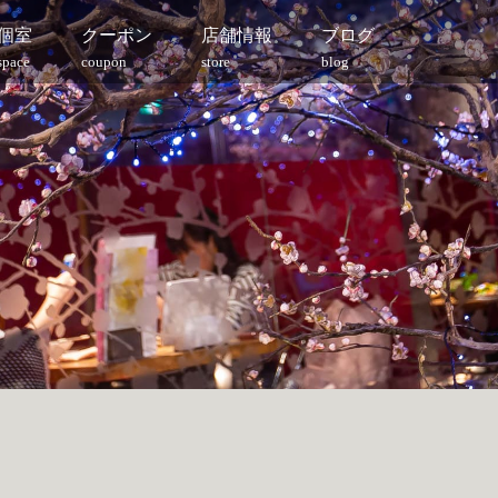
個室
クーポン
店舗情報
ブログ
space
coupon
store
blog