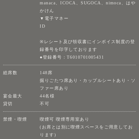
manaca、ICOCA、SUGOCA、nimoca、はや
かけん
▼電子マネー
ID
※レシート及び領収書にインボイス制度の登
録番号を印字しております
●登録番号：T6010701005431
総席数
148席
掘りごたつ席あり・カップルシートあり・ソ
ファー席あり
宴会最大
44名様
貸切
不可
禁煙・喫煙
喫煙可 喫煙専用室あり
(お席とは別に喫煙スペースをご用意してお
ります)