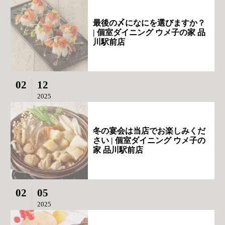
最後の〆になにを選びますか？
| 個室ダイニング ウメ子の家 品
川駅前店
02
12
2025
冬の宴会は当店でお楽しみくだ
さい | 個室ダイニング ウメ子の
家 品川駅前店
02
05
2025