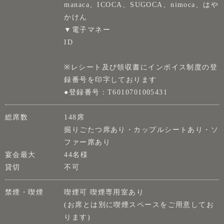
manaca、ICOCA、SUGOCA、nimoca、はや
かけん
▼電子マネー
ID
※レシート及び領収書にインボイス制度の登
録番号を印字しております
●登録番号：T6010701005431
総席数
148席
掘りごたつ席あり・カップルシートあり・ソ
ファー席あり
宴会最大
44名様
貸切
不可
禁煙・喫煙
喫煙可 喫煙専用室あり
(お席とは別に喫煙スペースをご用意してお
ります)