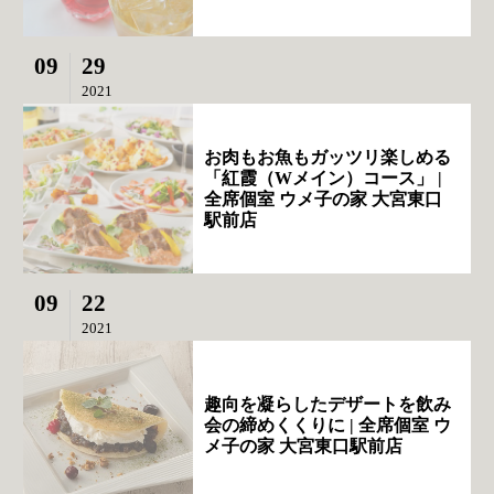
09
29
2021
お肉もお魚もガッツリ楽しめる
「紅霞（Wメイン）コース」 |
全席個室 ウメ子の家 大宮東口
駅前店
09
22
2021
趣向を凝らしたデザートを飲み
会の締めくくりに | 全席個室 ウ
メ子の家 大宮東口駅前店