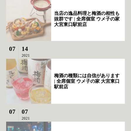
当店の逸品料理と梅酒の相性も
抜群です | 全席個室 ウメ子の家
大宮東口駅前店
07
14
2021
梅酒の種類には自信があります
| 全席個室 ウメ子の家 大宮東口
駅前店
07
07
2021