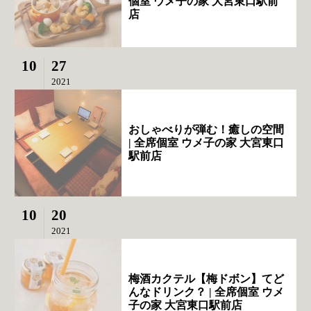
個室 ウメ子の家 大宮東口駅前
店
10
27
2021
おしゃべりが弾む！癒しの空間
| 全席個室 ウメ子の家 大宮東口
駅前店
10
20
2021
梅酒カクテル【梅ドボン】てど
んなドリンク？ | 全席個室 ウメ
子の家 大宮東口駅前店