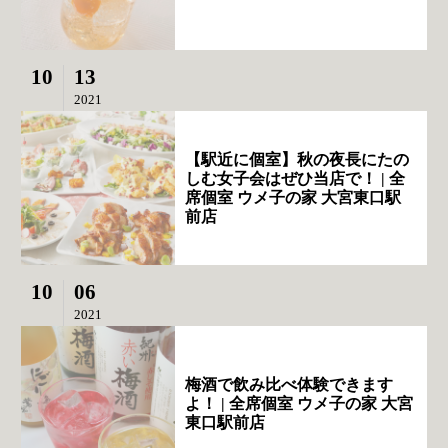
10
13
2021
【駅近に個室】秋の夜長にたの
しむ女子会はぜひ当店で！ | 全
席個室 ウメ子の家 大宮東口駅
前店
10
06
2021
梅酒で飲み比べ体験できます
よ！ | 全席個室 ウメ子の家 大宮
東口駅前店