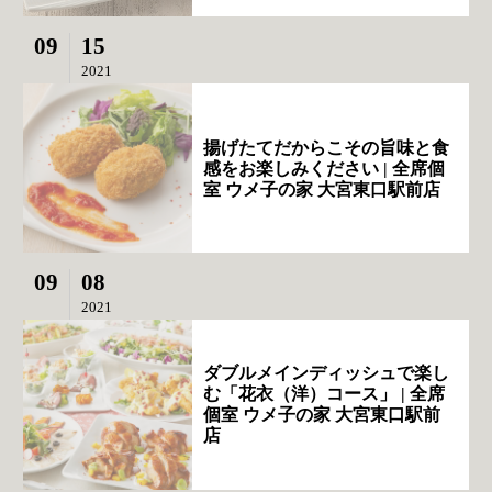
09
15
2021
揚げたてだからこその旨味と食
感をお楽しみください | 全席個
室 ウメ子の家 大宮東口駅前店
09
08
2021
ダブルメインディッシュで楽し
む「花衣（洋）コース」 | 全席
個室 ウメ子の家 大宮東口駅前
店