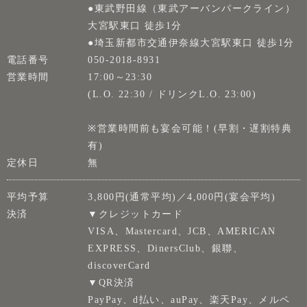
●東武野田線（東武アーバンパークライン）
大宮駅東口 徒歩1分
●埼玉新都市交通伊奈線大宮駅東口 徒歩1分
電話番号
050-2018-8931
営業時間
17:00～23:30
(L.O. 22:30 / ドリンクL.O. 23:00)
※営業時間前も宴会可能！(早割・遅割特典
有)
定休日
無
平均予算
3,800円(通常平均)／4,000円(宴会平均)
決済
▼クレジットカード
VISA、Mastercard、JCB、AMERICAN
EXPRESS、DinersClub、銀聯、
discoverCard
▼QR決済
PayPay、d払い、auPay、楽天Pay、メルペ