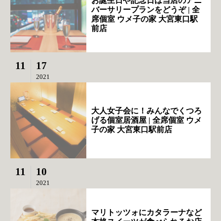
お誕生日や記念日は当店のアニ
バーサリープランをどうぞ | 全
席個室 ウメ子の家 大宮東口駅
前店
11
17
2021
大人女子会に！みんなでくつろ
げる個室居酒屋 | 全席個室 ウメ
子の家 大宮東口駅前店
11
10
2021
マリトッツォにカタラーナなど