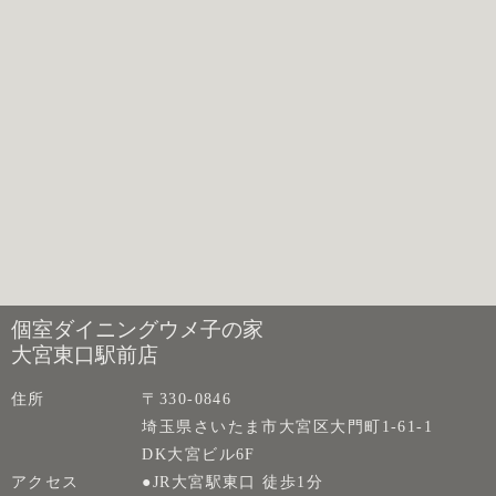
個室ダイニングウメ子の家
大宮東口駅前店
住所
〒330-0846
埼玉県さいたま市大宮区大門町1-61-1
DK大宮ビル6F
アクセス
●JR大宮駅東口 徒歩1分