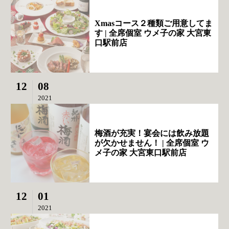
Xmasコース２種類ご用意してま
す | 全席個室 ウメ子の家 大宮東
口駅前店
12
08
2021
梅酒が充実！宴会には飲み放題
が欠かせません！ | 全席個室 ウ
メ子の家 大宮東口駅前店
12
01
2021