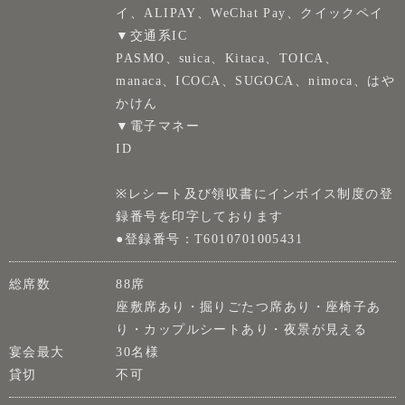
イ、ALIPAY、WeChat Pay、クイックペイ
▼交通系IC
PASMO、suica、Kitaca、TOICA、
manaca、ICOCA、SUGOCA、nimoca、はや
かけん
▼電子マネー
ID
※レシート及び領収書にインボイス制度の登
録番号を印字しております
●登録番号：T6010701005431
総席数
88席
座敷席あり・掘りごたつ席あり・座椅子あ
り・カップルシートあり・夜景が見える
宴会最大
30名様
貸切
不可