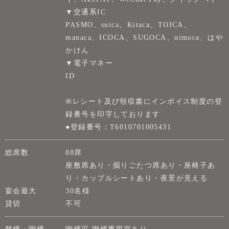
▼交通系IC
PASMO、suica、Kitaca、TOICA、
manaca、ICOCA、SUGOCA、nimoca、はや
かけん
▼電子マネー
ID
※レシート及び領収書にインボイス制度の登
録番号を印字しております
●登録番号：T6010701005431
総席数
88席
座敷席あり・掘りごたつ席あり・座椅子あ
り・カップルシートあり・夜景が見える
宴会最大
30名様
貸切
不可
禁煙・喫煙
喫煙可 喫煙専用室あり