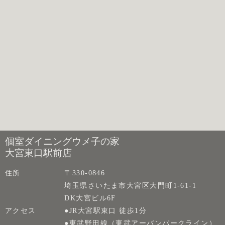
個室ダイニングウメ子の家
大宮東口駅前店
住所
〒330-0846
埼玉県さいたま市大宮区大門町1-61-1
DK大宮ビル6F
アクセス
●JR大宮駅東口 徒歩1分
●東武野田線（東武アーバンパークライン）