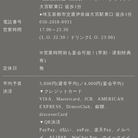
大宮駅東口 徒歩1分
●埼玉新都市交通伊奈線大宮駅東口 徒歩1分
電話番号
050-2018-8931
営業時間
17:00～23:30
(L.O. 22:30 / ドリンクL.O. 23:00)
※営業時間前も宴会可能！(早割・遅割特典
有)
定休日
無
平均予算
3,800円(通常平均)／4,000円(宴会平均)
決済
▼クレジットカード
VISA、Mastercard、JCB、AMERICAN
EXPRESS、DinersClub、銀聯、
discoverCard
▼QR決済
PayPay、d払い、auPay、楽天Pay、メルペ
イ、ALIPAY、WeChat Pay、クイックペイ