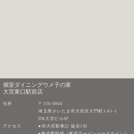
個室ダイニングウメ子の家
大宮東口駅前店
住所
〒330-0846
埼玉県さいたま市大宮区大門町1-61-1
DK大宮ビル6F
アクセス
●JR大宮駅東口 徒歩1分
●東武野田線（東武アーバンパークライン）