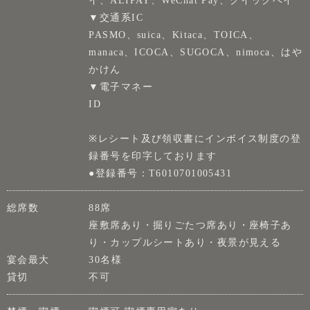
イ、ALIPAY、WeChat Pay、クイックペイ
▼交通系IC
PASMO、suica、Kitaca、TOICA、
manaca、ICOCA、SUGOCA、nimoca、はや
かけん
▼電子マネー
ID
※レシート及び領収書にインボイス制度の登
録番号を印字しております
●登録番号：T6010701005431
総席数
88席
座敷席あり・掘りごたつ席あり・座椅子あ
り・カップルシートあり・夜景が見える
宴会最大
30名様
貸切
不可